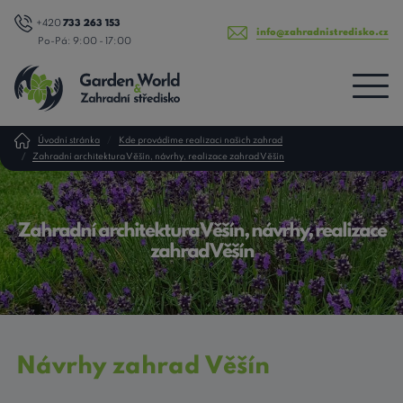
+420
733 263 153
info@zahradnistredisko.cz
Po-Pá: 9:00 - 17:00
Úvodní stránka
Kde provádíme realizaci našich zahrad
Zahradní architektura Věšín, návrhy, realizace zahrad Věšín
Zahradní architektura Věšín, návrhy, realizace
zahrad Věšín
Návrhy zahrad Věšín