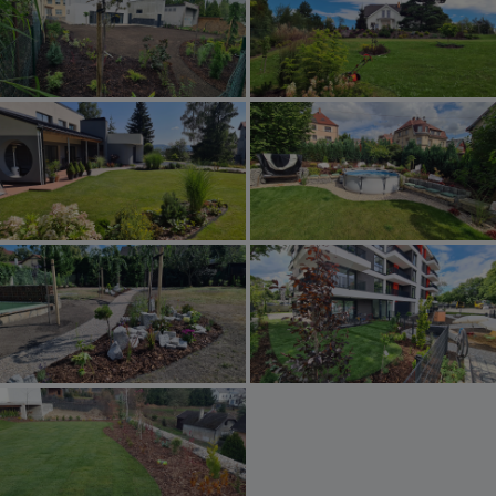
Realizace okrasné zahrady v
Realizace zahrady v Jablonci nad
Liberci
Nisou
Zobrazit realizaci
Zobrazit realizaci
Realizace zahrady Hradec Králové
Realizace zahrady Dresden
Zobrazit realizaci
Zobrazit realizaci
Realizace zahrady a trávníku v
Liberci
Zobrazit realizaci