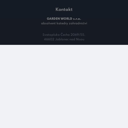
Kontakt
GARDEN WORLD s.r.o.
absolvent katedry zahradnictví
Svatopluka Čecha 2069/55,
46602 Jablonec nad Nisou
C 44959 vedená u Krajského soudu v Ústí nad Labem
+420
733 263 153
Po-Pá: 9:00 - 17:00
info@zahradnistredisko.cz
Kde působíme
Hvězdlice
Golčův Jeníkov
Brandýs nad Orlicí
Otín