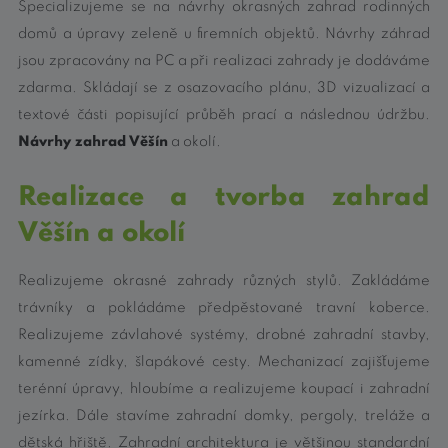
Specializujeme se na návrhy okrasných zahrad rodinných
domů a úpravy zeleně u firemních objektů. Návrhy záhrad
jsou zpracovány na PC a při realizaci zahrady je dodáváme
zdarma. Skládají se z osazovacího plánu, 3D vizualizací a
textové části popisující průběh prací a následnou údržbu.
Návrhy zahrad Věšín
a okolí.
Realizace a tvorba zahrad
Věšín a okolí
Realizujeme okrasné zahrady různých stylů. Zakládáme
trávníky a pokládáme předpěstované travní koberce.
Realizujeme závlahové systémy, drobné zahradní stavby,
kamenné zídky, šlapákové cesty. Mechanizací zajišťujeme
terénní úpravy, hloubíme a realizujeme koupací i zahradní
jezírka. Dále stavíme zahradní domky, pergoly, treláže a
dětská hřiště. Zahradní architektura je většinou standardní