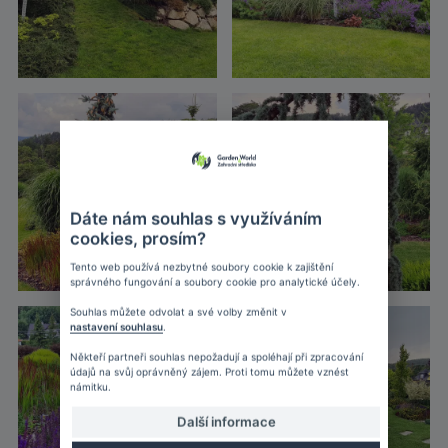
Dáte nám souhlas s využíváním
cookies, prosím?
Tento web používá nezbytné soubory cookie k zajištění
správného fungování a soubory cookie pro analytické účely.
Souhlas můžete odvolat a své volby změnit v
nastavení souhlasu
.
Někteří partneři souhlas nepožadují a spoléhají při zpracování
údajů na svůj oprávněný zájem. Proti tomu můžete vznést
námitku.
Další informace