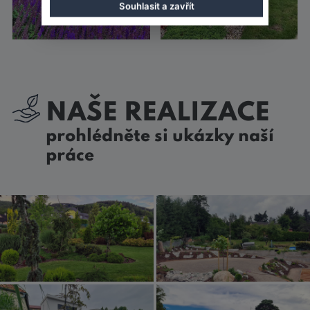
Souhlasit a zavřít
NAŠE REALIZACE
prohlédněte si ukázky naší
práce
Realizace a kompletní návrh
Realizace zahrady ve svahu na
zahrady na Liberecku
Liberecku
Zobrazit realizaci
Zobrazit realizaci
Realizace zahrady v Lysé nad
Realizace zahrady na Praze -
Labem
Západ
Zobrazit realizaci
Zobrazit realizaci