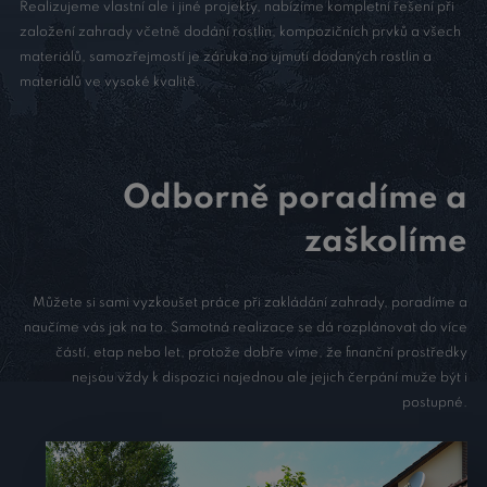
Realizujeme vlastní ale i jiné projekty, nabízíme kompletní řešení při
založení zahrady včetně dodání rostlin, kompozičních prvků a všech
materiálů, samozřejmostí je záruka na ujmutí dodaných rostlin a
materiálů ve vysoké kvalitě.
Odborně poradíme a
zaškolíme
Můžete si sami vyzkoušet práce při zakládání zahrady, poradíme a
naučíme vás jak na to. Samotná realizace se dá rozplánovat do více
částí, etap nebo let, protože dobře víme, že finanční prostředky
nejsou vždy k dispozici najednou ale jejich čerpání muže být i
postupné.