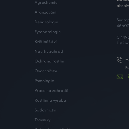
GARDE
Agrochemie
absolv
Aranžování
Svato
Dendrologie
46602
Fytopatologie
C 4495
Květinářství
Ústí 
Návrhy zahrad
+
Ochrana rostlin
Po
Ovocnářství
Pomologie
Práce na zahradě
Rostlinná výroba
Sadovnictví
Trávníky