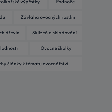
olkařské výpěstky
Podnože
ůdu
Závlaha ovocných rostlin
h dřevin
Sklizeň a skladování
lodnosti
Ovocné školky
hy články k tématu ovocnářství