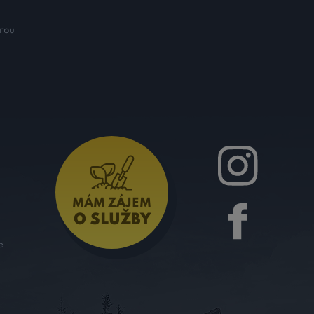
rou
MÁM ZÁJEM
O SLUŽBY
e