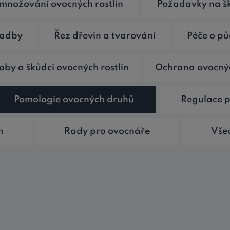
množování ovocných rostlin
Požadavky na šk
sadby
Řez dřevin a tvarování
Péče o p
oby a škůdci ovocných rostlin
Ochrana ovocnýc
Pomologie ovocných druhů
Regulace p
m
Rady pro ovocnáře
Všec