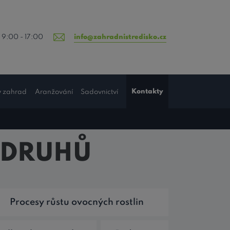
 9:00 - 17:00
info@zahradnistredisko.cz
Kontakty
y zahrad
Aranžování
Sadovnictví
 DRUHŮ
Procesy růstu ovocných rostlin