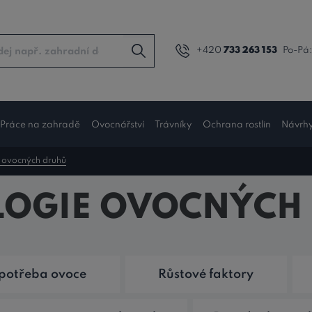
+420
733 263 153
Po-Pá:
Práce na zahradě
Ovocnářství
Trávníky
Ochrana rostlin
Návrh
 ovocných druhů
PRÁVĚ ČTETE TÉMA
OGIE OVOCNÝCH
potřeba ovoce
Růstové faktory