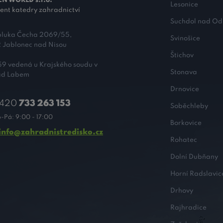
N WORLD s.r.o.
Lesonice
ent katedry zahradnictví
Suchdol nad Od
pluka Čecha 2069/55,
Svinošice
 Jablonec nad Nisou
Štichov
9 vedená u Krajského soudu v
Stonava
nad Labem
Drnovice
420
733 263 153
Soběchleby
-Pá: 9:00 - 17:00
Borkovice
info@zahradnistredisko.cz
Rohatec
Dolní Dubňany
Horní Radslavic
Drhovy
Rajhradice