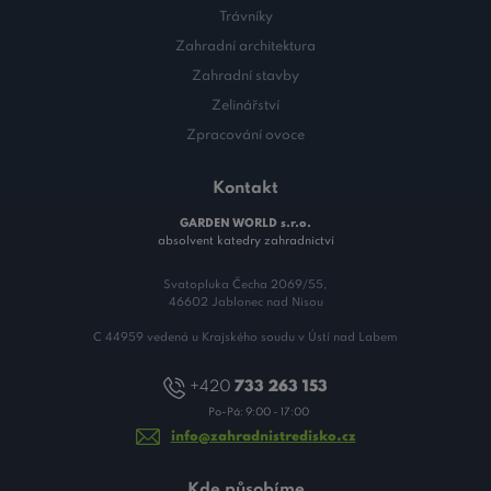
Trávníky
Zahradní architektura
Zahradní stavby
Zelinářství
Zpracování ovoce
Kontakt
GARDEN WORLD s.r.o.
absolvent katedry zahradnictví
Svatopluka Čecha 2069/55,
46602 Jablonec nad Nisou
C 44959 vedená u Krajského soudu v Ústí nad Labem
+420
733 263 153
Po-Pá: 9:00 - 17:00
info@zahradnistredisko.cz
Kde působíme