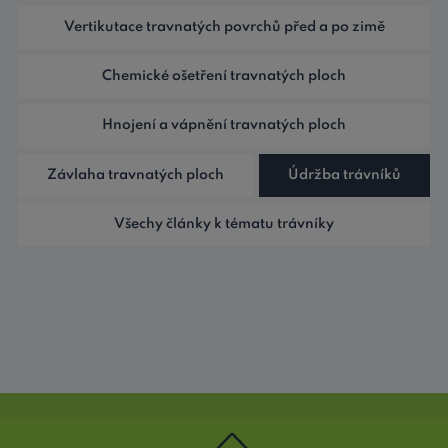
Vertikutace travnatých povrchů před a po zimě
Chemické ošetření travnatých ploch
Hnojení a vápnění travnatých ploch
Závlaha travnatých ploch
Údržba trávníků
Všechy články k tématu trávníky