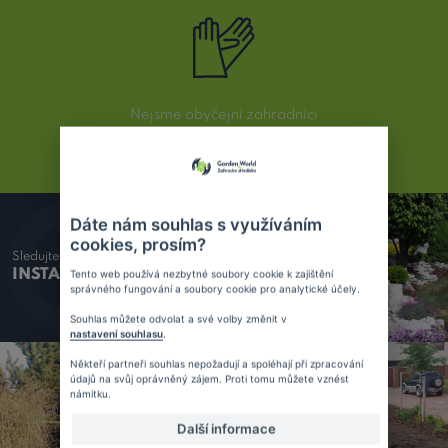
Nejsme obyčejní zahradníci
JSME PROFESIONÁLOVÉ
Dáte nám souhlas s využíváním
cookies, prosím?
Sledujte náš
INSTAGRAM
Tento web používá nezbytné soubory cookie k zajištění
správného fungování a soubory cookie pro analytické účely.
Souhlas můžete odvolat a své volby změnit v
nastavení souhlasu
.
Někteří partneři souhlas nepožadují a spoléhají při zpracování
údajů na svůj oprávněný zájem. Proti tomu můžete vznést
námitku.
Další informace