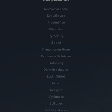
Kacákova Lhota
Droužkovice
Prosiměřice
Klenovice
Dymokury
Žabeň
Klenovice na Hané
Kostelec u Holešova
Holohlavy
Dolní Hrachovice
Zadní Střítež
Hrčava
Korkyně
Vyklantice
Sulkovec
Velké Pavlovice