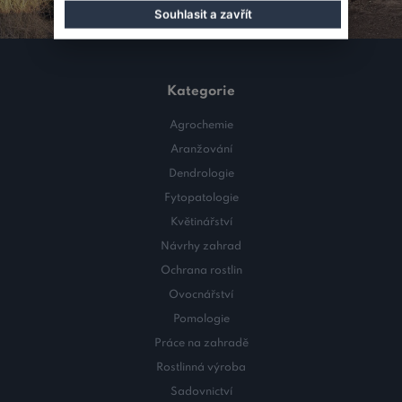
Souhlasit a zavřít
Kategorie
Agrochemie
Aranžování
Dendrologie
Fytopatologie
Květinářství
Návrhy zahrad
Ochrana rostlin
Ovocnářství
Pomologie
Práce na zahradě
Rostlinná výroba
Sadovnictví