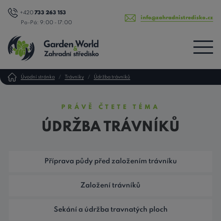
+420
733 263 153
info@zahradnistredisko.cz
Po-Pá: 9:00 - 17:00
Úvodní stránka
Trávníky
Údržba trávníků
PRÁVĚ ČTETE TÉMA
ÚDRŽBA TRÁVNÍKŮ
Příprava půdy před založením trávníku
Založení trávníků
Sekání a údržba travnatých ploch