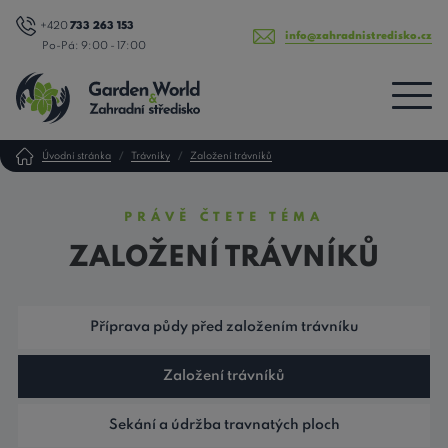
+420
733 263 153
info@zahradnistredisko.cz
Po-Pá: 9:00 - 17:00
Úvodní stránka
Trávníky
Založení trávníků
PRÁVĚ ČTETE TÉMA
ZALOŽENÍ TRÁVNÍKŮ
Příprava půdy před založením trávníku
Založení trávníků
Sekání a údržba travnatých ploch