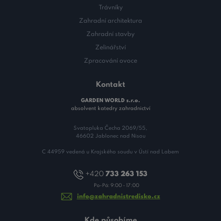
Trávníky
Zahradní architektura
Zahradní stavby
Zelinářství
Zpracování ovoce
Kontakt
GARDEN WORLD s.r.o.
absolvent katedry zahradnictví
Svatopluka Čecha 2069/55,
46602 Jablonec nad Nisou
C 44959 vedená u Krajského soudu v Ústí nad Labem
+420
733 263 153
Po-Pá: 9:00 - 17:00
info@zahradnistredisko.cz
Kde působíme