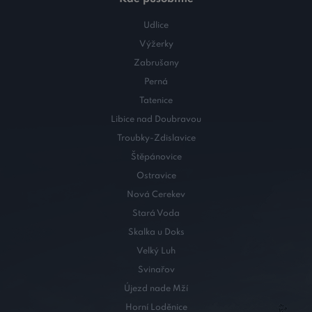
Udlice
Výžerky
Zabrušany
Perná
Tatenice
Libice nad Doubravou
Troubky-Zdislavice
Štěpánovice
Ostravice
Nová Cerekev
Stará Voda
Skalka u Doks
Velký Luh
Svinařov
Újezd nade Mží
Horní Loděnice