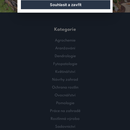
Souhlasit a zavřít
Kategorie
Agrochemie
Aranžování
Dendrologie
Fytopatologie
Květinářství
Návrhy zahrad
Ochrana rostlin
Ovocnářství
Pomologie
Práce na zahradě
Rostlinná výroba
Sadovnictví