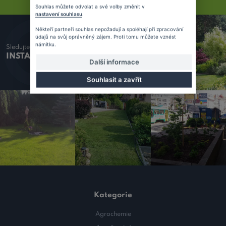
Souhlas můžete odvolat a své volby změnit v
nastavení souhlasu
.
Někteří partneři souhlas nepožadují a spoléhají při zpracování
údajů na svůj oprávněný zájem. Proti tomu můžete vznést
námitku.
Sledujte náš
INSTAGRAM
Další informace
Souhlasit a zavřít
Kategorie
Agrochemie