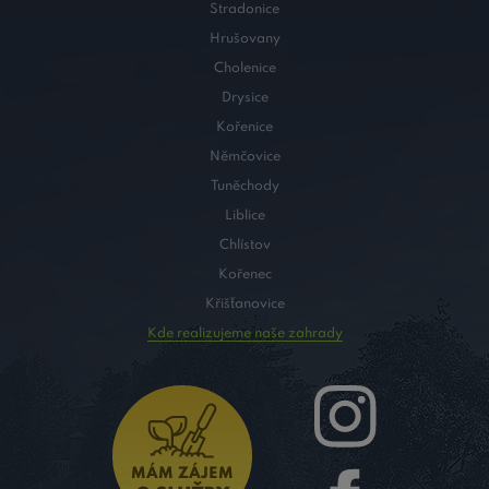
Stradonice
Hrušovany
Cholenice
Drysice
Kořenice
Němčovice
Tuněchody
Liblice
Chlístov
Kořenec
Křišťanovice
Kde realizujeme naše zahrady
MÁM ZÁJEM