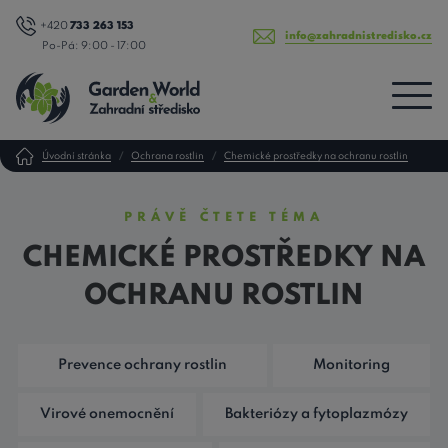
+420
733 263 153
info@zahradnistredisko.cz
Po-Pá: 9:00 - 17:00
Úvodní stránka
Ochrana rostlin
Chemické prostředky na ochranu rostlin
PRÁVĚ ČTETE TÉMA
CHEMICKÉ PROSTŘEDKY NA
OCHRANU ROSTLIN
Prevence ochrany rostlin
Monitoring
Virové onemocnění
Bakteriózy a fytoplazmózy