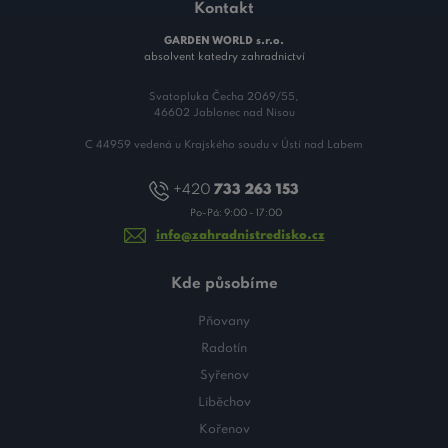
Kontakt
GARDEN WORLD s.r.o.
absolvent katedry zahradnictví
Svatopluka Čecha 2069/55,
46602 Jablonec nad Nisou
C 44959 vedená u Krajského soudu v Ústí nad Labem
+420
733 263 153
Po-Pá: 9:00 - 17:00
info@zahradnistredisko.cz
Kde působíme
Pňovany
Radotín
Syřenov
Liběchov
Kořenov