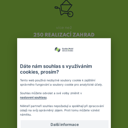
více než
250 REALIZACÍ ZAHRAD
Dáte nám souhlas s využíváním
cookies, prosím?
rádi vám připravíme
GRAFICKÉ NÁVRHY
Tento web používá nezbytné soubory cookie k zajištění
správného fungování a soubory cookie pro analytické účely.
Souhlas můžete odvolat a své volby změnit v
nastavení souhlasu
.
Někteří partneři souhlas nepožadují a spoléhají při zpracování
údajů na svůj oprávněný zájem. Proti tomu můžete vznést
námitku.
u nás získáte
Další informace
REALIZACE NA KLÍČ