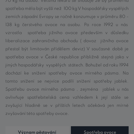
70 kg na osobu. Většina lékařů se shoduje že by průměrná
spotřeba měla být vyšší než 100 kg V hospodářsky vyspělých
zemích západní Evropy se ročně konzumuje v průměru 80 -
138 kg čerstvého ovoce na osobu. Po roce 1992 u nás
vzrostla spotřeba jižního ovoce především v důsledku
liberalizace zahraničního obchodu ( dovoz jižního ovoce
přestal být limitován přídělem deviz) V současné době je
spotřeba ovoce v České republice přibližně stejná jako v
jiných hospodářsky vyspělých státech. Bohužel od roku 1994
dochází ke snížení spotřeby ovoce mírného pásma. Na
tomto snížení se nejvíce podílí snížení spotřeby jablek.
Spotřebu ovoce mírného pásma , zejména jablek u nás
ovlivňuje spotřebitelská cena vzhledem k její stále se
zvyšující hladině se v příštích letech očekává jen mírné
zvyšování této spotřeby ovoce.
Význam pěstování
Spotřeba ovoce