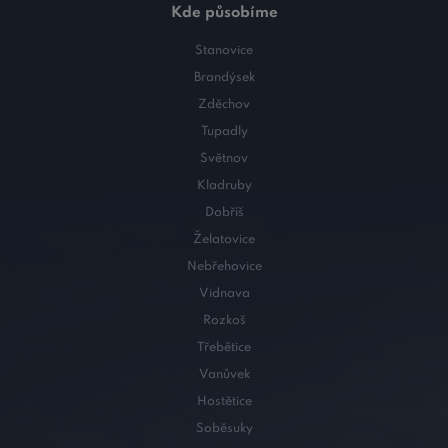
Kde působíme
Stanovice
Brandýsek
Zděchov
Tupadly
Světnov
Kladruby
Dobříš
Želatovice
Nebřehovice
Vidnava
Rozkoš
Třebětice
Vanůvek
Hostětice
Soběsuky