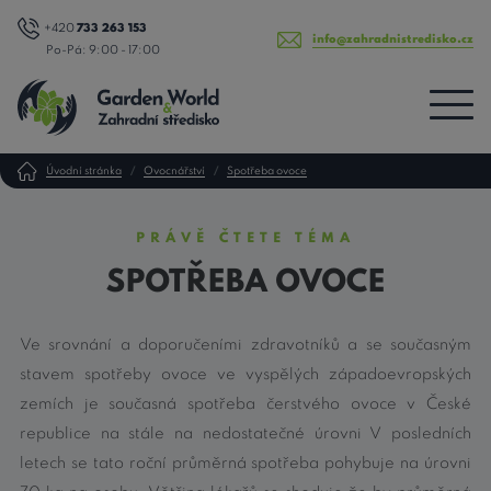
+420
733 263 153
info@zahradnistredisko.cz
Po-Pá: 9:00 - 17:00
Úvodní stránka
Ovocnářství
Spotřeba ovoce
PRÁVĚ ČTETE TÉMA
SPOTŘEBA OVOCE
Ve srovnání a doporučeními zdravotníků a se současným
stavem spotřeby ovoce ve vyspělých západoevropských
zemích je současná spotřeba čerstvého ovoce v České
republice na stále na nedostatečné úrovni V posledních
letech se tato roční průměrná spotřeba pohybuje na úrovni