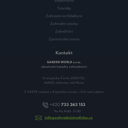
Sadovnictví
Trávníky
Zahradní architektura
Zahradní stavby
Zelinářství
Zpracování ovoce
Kontakt
GARDEN WORLD s.r.o.
absolvent katedry zahradnictví
Svatopluka Čecha 2069/55,
46602 Jablonec nad Nisou
C 44959 vedená u Krajského soudu v Ústí nad Labem
+420
733 263 153
Po-Pá: 9:00 - 17:00
info@zahradnistredisko.cz