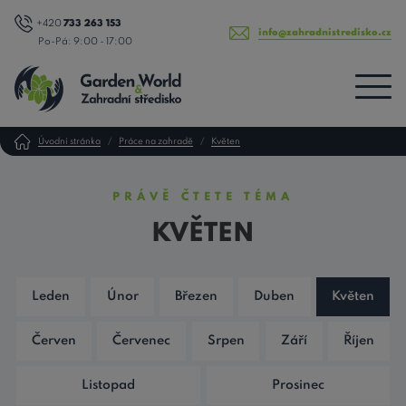
+420
733 263 153
info@zahradnistredisko.cz
Po-Pá: 9:00 - 17:00
Úvodní stránka
Práce na zahradě
Květen
PRÁVĚ ČTETE TÉMA
KVĚTEN
Leden
Únor
Březen
Duben
Květen
Červen
Červenec
Srpen
Září
Říjen
Listopad
Prosinec