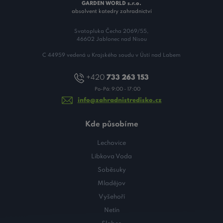
GARDEN WORLD s.r.o.
absolvent katedry zahradnictví
Svatopluka Čecha 2069/55,
46602 Jablonec nad Nisou
C 44959 vedená u Krajského soudu v Ústí nad Labem
+420
733 263 153
Po-Pá: 9:00 - 17:00
info@zahradnistredisko.cz
Kde působíme
Lechovice
Libkova Voda
Soběsuky
Mladějov
Vyšehoří
Netín