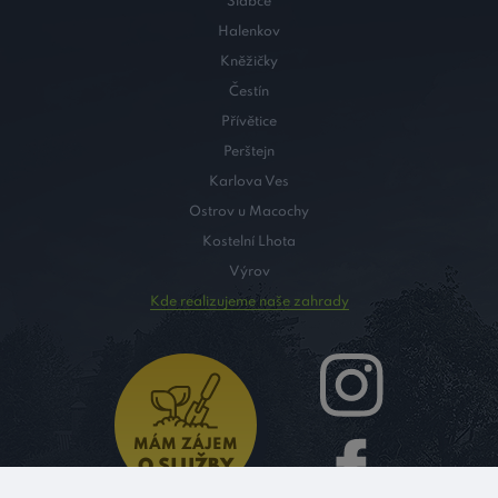
Slabce
Halenkov
Kněžičky
Čestín
Přívětice
Perštejn
Karlova Ves
Ostrov u Macochy
Kostelní Lhota
Výrov
Kde realizujeme naše zahrady
MÁM ZÁJEM
O SLUŽBY