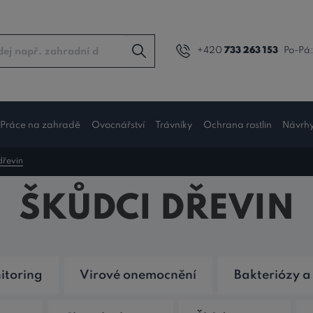
+420
733 263 153
Po-Pá:
Práce na zahradě
Ovocnářství
Trávníky
Ochrana rostlin
Návrh
dřevin
PRÁVĚ ČTETE TÉMA
ŠKŮDCI DŘEVIN
itoring
Virové onemocnění
Bakteriózy a