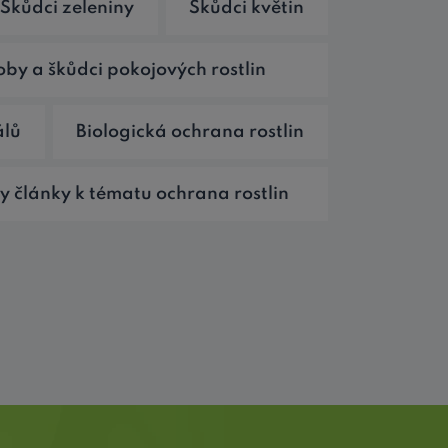
Škůdci zeleniny
Škůdci květin
by a škůdci pokojových rostlin
álů
Biologická ochrana rostlin
y články k tématu ochrana rostlin