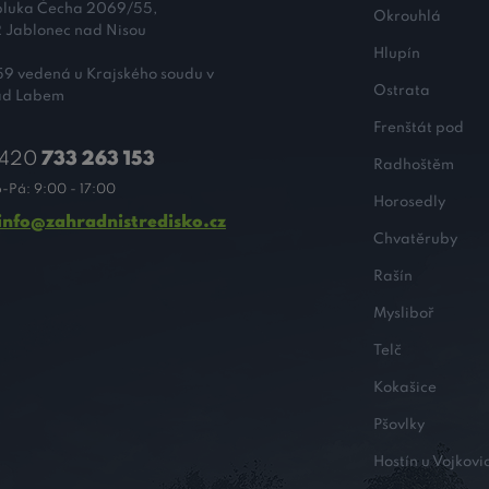
pluka Čecha 2069/55,
Okrouhlá
 Jablonec nad Nisou
Hlupín
9 vedená u Krajského soudu v
Ostrata
nad Labem
Frenštát pod
420
733 263 153
Radhoštěm
-Pá: 9:00 - 17:00
Horosedly
info@zahradnistredisko.cz
Chvatěruby
Rašín
Mysliboř
Telč
Kokašice
Pšovlky
Hostín u Vojkovi