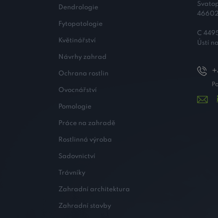
Svato
Dendrologie
46602
Fytopatologie
C 4495
Květinářství
Ústí 
Návrhy zahrad
+
Ochrana rostlin
Po
Ovocnářství
Pomologie
Práce na zahradě
Rostlinná výroba
Sadovnictví
Trávníky
Zahradní architektura
Zahradní stavby