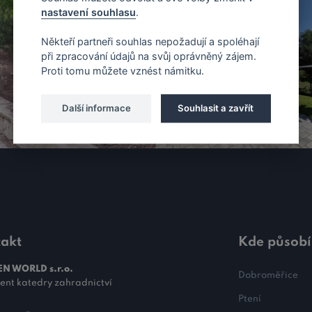
nastavení souhlasu
.
Někteří partneři souhlas nepožadují a spoléhají
při zpracování údajů na svůj oprávněný zájem.
Proti tomu můžete vznést námitku.
Další informace
Souhlasit a zavřít
akt
Kde působ
N WORLD s.r.o.
Dobroměřice
ent katedry zahradnictví
Ptení