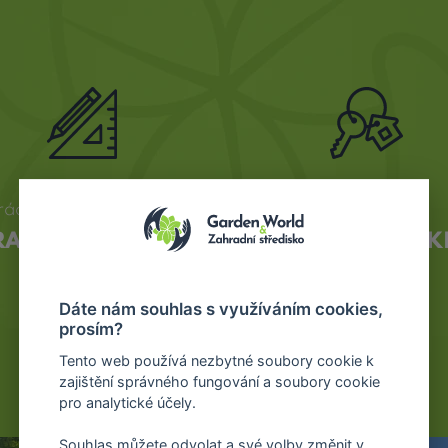
rádi vám připravíme
u nás získáte
RAFICKÉ NÁVRHY
REALIZACE NA K
Dáte nám souhlas s využíváním cookies,
prosím?
Tento web používá nezbytné soubory cookie k
zajištění správného fungování a soubory cookie
pro analytické účely.
Souhlas můžete odvolat a své volby změnit v