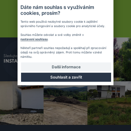
Dáte nám souhlas s využíváním
cookies, prosím?
Nejsme obyčejní zahradníci
JSME PROFESIONÁLOVÉ
Tento web používá nezbytné soubory cookie k zajištění
správného fungování a soubory cookie pro analytické účely.
Souhlas můžete odvolat a své volby změnit v
nastavení souhlasu
.
Někteří partneři souhlas nepožadují a spoléhají při zpracování
údajů na svůj oprávněný zájem. Proti tomu můžete vznést
Sledujte náš
námitku.
INSTAGRAM
Další informace
Souhlasit a zavřít