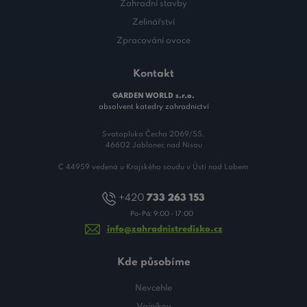
Zahradní stavby
Zelinářství
Zpracování ovoce
Kontakt
GARDEN WORLD s.r.o.
absolvent katedry zahradnictví
Svatopluka Čecha 2069/55,
46602 Jablonec nad Nisou
C 44959 vedená u Krajského soudu v Ústí nad Labem
+420
733 263 153
Po-Pá: 9:00 - 17:00
info@zahradnistredisko.cz
Kde působíme
Nevcehle
Vojníkov