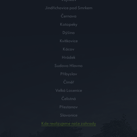
Jindřichovice pod Smrkem
Černava
Kotopeky
Dýšina
Kvítkovice
Kácov
Hrádek
Sudovo Hlavno
Přibyslav
Číměř
Velká Losenice
Čelistná
Přestanov
Slavonice
Kde realizujeme naše zahrady