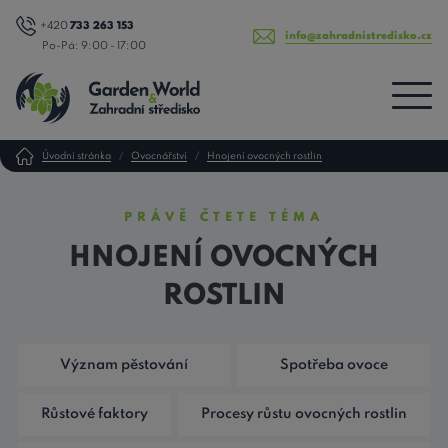
+420
733 263 153
info@zahradnistredisko.cz
Po-Pá: 9:00 - 17:00
Úvodní stránka
Ovocnářství
Hnojení ovocných rostlin
PRÁVĚ ČTETE TÉMA
HNOJENÍ OVOCNÝCH
ROSTLIN
Význam pěstování
Spotřeba ovoce
Růstové faktory
Procesy růstu ovocných rostlin