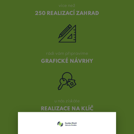
více než
250 REALIZACÍ ZAHRAD
rádi vám připravíme
GRAFICKÉ NÁVRHY
u nás získáte
REALIZACE NA KLÍČ