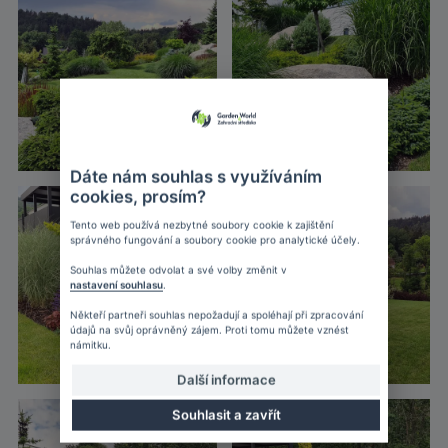
Dáte nám souhlas s využíváním
cookies, prosím?
Tento web používá nezbytné soubory cookie k zajištění
správného fungování a soubory cookie pro analytické účely.
Souhlas můžete odvolat a své volby změnit v
nastavení souhlasu
.
Někteří partneři souhlas nepožadují a spoléhají při zpracování
údajů na svůj oprávněný zájem. Proti tomu můžete vznést
námitku.
Další informace
Souhlasit a zavřít