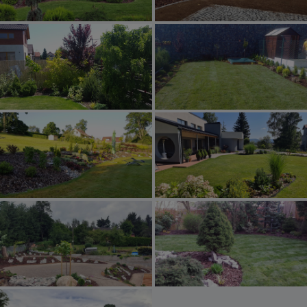
Volně rostoucí živé ploty v Jičíně
Realizace minizahrady Veltrusy
Zobrazit realizaci
Zobrazit realizaci
Realizace trávníku a nové výsadby
Realizace okrasné zahrady v
v Liberci
Liberci
Zobrazit realizaci
Zobrazit realizaci
Realizace zahrady ve svahu na
Realizace malé úpravy zahrady v
Liberecku
Mladé Boleslavi
Zobrazit realizaci
Zobrazit realizaci
Realizace zahrady na Praze -
Západ
Zobrazit realizaci