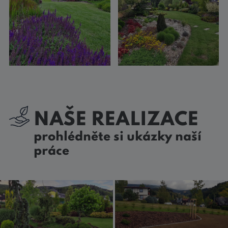
NAŠE REALIZACE
prohlédněte si ukázky naší
práce
Realizace výsadby zahrady v
Realizace a kompletní návrh
chráněné krajinné oblasti
zahrady na Liberecku
Rokytnice nad Nizerou
Zobrazit realizaci
Zobrazit realizaci