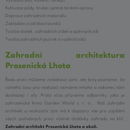
Výzdoba sálů, kostelů, recepcí
Kultivace půdy, hrubé i jemné terénní úpravy
Doprava zahradních materiálu
Zakládání a údržba trávníků
Tvorba skalek, zahradních zídek a opěrných zdí
Tvorba zahradních jezírek a vodních toků
Zahradní architektura
Prosenická Lhota
Řadu prací můžeme zvládnout sami, ale brzy poznáme, že
volného času pro realizaci nemáme mnoho a nakonec nám
docházejí i síly. Proto včas přizveme odborníky, jako je
zahradnická firma Garden World s. r. o.,. Náš zahradní
architekt a realizační tým má k dispozici vše pro zajištění
všech potřebných prací včetně dodávky zahrady na klíč.
Zahradní architekt Prosenická Lhota a okolí.