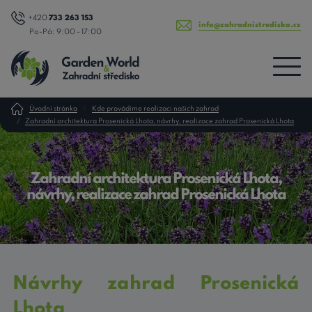
+420
733 263 153
info@zahradnistredisko.cz
Po-Pá: 9:00 - 17:00
Úvodní stránka
Kde provádíme realizaci našich zahrad
Zahradní architektura Prosenická Lhota, návrhy, realizace zahrad Prosenická Lhota
Zahradní architektura Prosenická Lhota,
návrhy, realizace zahrad Prosenická Lhota
Návrhy zahrad Prosenická
Lhota