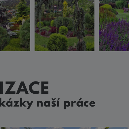
IZACE
ukázky naší práce
Realizace zahrady Kostelec
nad Labem