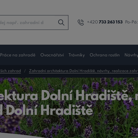
+420
733 263 153
Po-Pá:
Práce na zahradě
Ovocnářství
Trávníky
Ochrana rostlin
Návrh
šich zahrad
Zahradní architektura Dolní Hradiště, návrhy, realizace zah
ktura Dolní Hradiště, 
 Dolní Hradiště