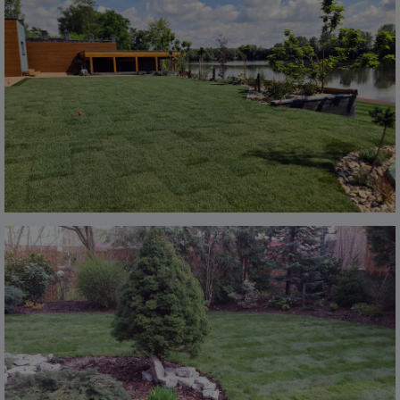
Zobrazit realizaci
Realizace malé úpravy
zahrady v Mladé Boleslavi
Zobrazit realizaci