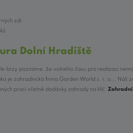
rných zdí
oků
ura Dolní Hradiště
le brzy poznáme, že volného času pro realizaci ne
ako je zahradnická firma Garden World s. r. o.,. Náš z
ebných prací včetně dodávky zahrady na klíč.
Zahradní 