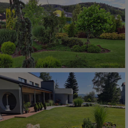
Liberecku
Zobrazit realizaci
Realizace okrasné zahrady
v Liberci
Zobrazit realizaci