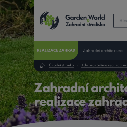
REALIZACE ZAHRAD
Zahradní architektura
Úvodní stránka
Kde provádíme realizaci na
Zahradní archite
realizace zahrad