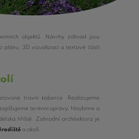
emních objektů. Návrhy záhrad jsou
plánu, 3D vizualizací a textové části
olí
tované travní koberce. Realizujeme
ajišťujeme terénní úpravy, hloubíme a
ětská hřiště. Zahradní architektura je
Hradiště
a okolí.