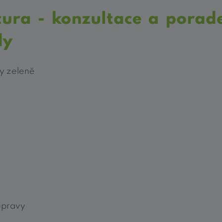
tura
-
konzultace a porade
dy
y zeleně
k
úpravy