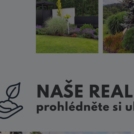
NAŠE REAL
prohlédněte si 
Realizace a kompletní
návrh zahrady na