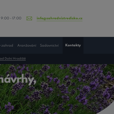
 9:00 - 17:00
info@zahradnistredisko.cz
Kontakty
y zahrad
Aranžování
Sadovnictví
rad Dolní Hradiště
návrhy,